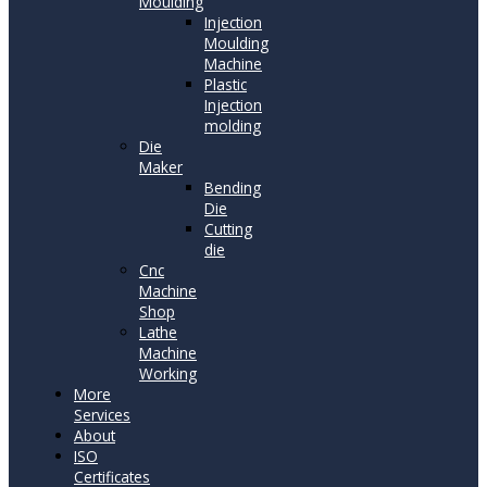
Moulding
Injection
Moulding
Machine
Plastic
Injection
molding
Die
Maker
Bending
Die
Cutting
die
Cnc
Machine
Shop
Lathe
Machine
Working
More
Services
About
ISO
Certificates