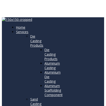
Skip to content
Die Casting
Home
Services
Die
Casting
Products
Die
Casting
Products
Aluminum
Casting
Aluminium
Die
Casting
Aluminum
Scaffolding
Component
Sand
Casting